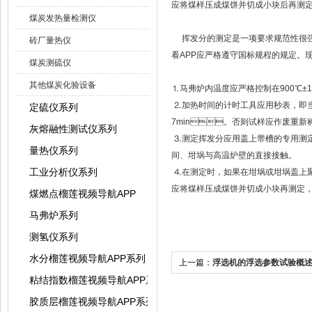
应将煤样压成煤饼并切成小块后再测定
煤炭发热量检测仪
挥发分的测定是一项要求规范性很强的试验
砖厂量热仪
看APP应严格遵守国标规程的规定
煤炭测硫仪
其他煤炭化验设备
⒈马弗炉内温度应严格控制在900℃±10℃
⒉加热时间的计时工具应用秒表，
定硫仪系列
7min。否则试样应作废重新称量开始
灰熔融性测试仪系列
⒊测定挥发分应用盖上带槽的专用测定挥
量热仪系列
间、坩埚与高温炉壁的直接接触。
工业分析仪系列
⒋在测定时，如果在坩埚或坩埚盖上聚
应将煤样压成煤饼并切成小块再测定
煤燃点榴莲视频导航APP
马弗炉系列
测氢仪系列
水分榴莲视频导航APP系列
上一篇：
浮选机的浮选参数试验概
粘结指数榴莲视频导航APP系列
胶质层榴莲视频导航APP系列