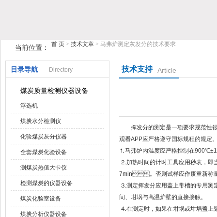
首 页
>
技术文章
> 马弗炉测定灰发分的技术要求
当前位置：
鹤壁市榴莲视频在线观看APP仪器仪表有限公司
技术支持
目录导航
Directory
Article
煤炭质量检测仪器设备
浮选机
煤炭水分检测仪
挥发分的测定是一项要求规范性很强的试验
化验煤炭灰分仪器
观看APP应严格遵守国标规程的规定
⒈马弗炉内温度应严格控制在900℃±10
全套煤炭化验设备
⒉加热时间的计时工具应用秒表，即
测煤炭热值大卡仪
7min。否则试样应作废重新称量开
检测煤炭的仪器设备
⒊测定挥发分应用盖上带槽的专用测定
间、坩埚与高温炉壁的直接接触。
煤炭化验室设备
⒋在测定时，如果在坩埚或坩埚盖上聚有
煤炭分析仪器设备