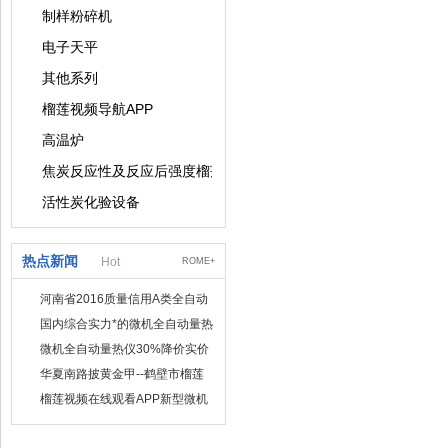
制样粉碎机
电子天平
其他系列
榴莲视频导航APP
高温炉
焦炭反应性及反应后强度榴莲视频导航APP
活性炭化验设备
热点新闻
Hot
ROME+
河南省2016质量信用A类全自动
量热仪
国内综合实力*的微机全自动量热
仪制造企业
微机全自动量热仪30%降价实价
出售
华夏南路披黄金甲--鹤壁市榴莲
视频在线观看APP仪器仪表有限
榴莲视频在线观看APP新型微机
公司
定硫仪 已步入市场